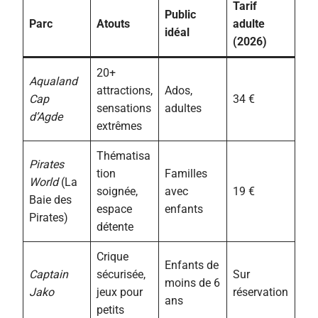
Tarif
Public
Parc
Atouts
adulte
idéal
(2026)
20+
Aqualand
attractions,
Ados,
Cap
34 €
sensations
adultes
d’Agde
extrêmes
Thématisa
Pirates
tion
Familles
World
(La
soignée,
avec
19 €
Baie des
espace
enfants
Pirates)
détente
Crique
Enfants de
Captain
sécurisée,
Sur
moins de 6
Jako
jeux pour
réservation
ans
petits