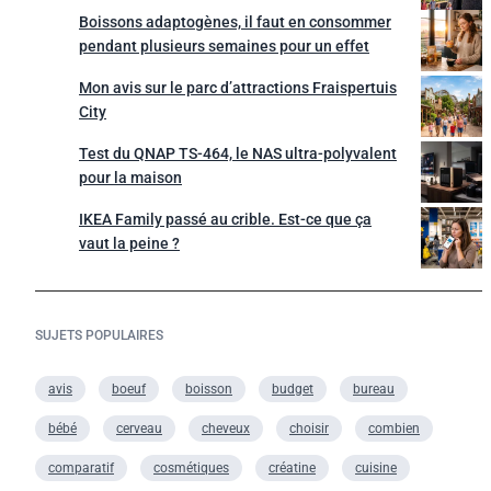
Boissons adaptogènes, il faut en consommer
pendant plusieurs semaines pour un effet
Mon avis sur le parc d’attractions Fraispertuis
City
Test du QNAP TS-464, le NAS ultra-polyvalent
pour la maison
IKEA Family passé au crible. Est-ce que ça
vaut la peine ?
SUJETS POPULAIRES
avis
boeuf
boisson
budget
bureau
bébé
cerveau
cheveux
choisir
combien
comparatif
cosmétiques
créatine
cuisine