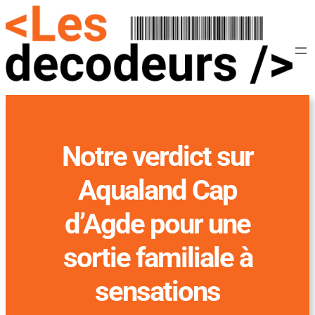
Notre verdict sur
Aqualand Cap
d’Agde pour une
sortie familiale à
sensations