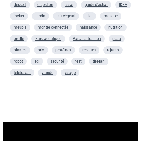
dessert
digestion
essai
guide d'achat
IKEA
inviter
jardin
lait végétal
Lidl
masque
meuble
montre connectée
naissance
nutrition
oreille
Parc aquatique
Parc d'attraction
peau
plantes
prix
protéines
recettes
rejuran
robot
sol
sécurité
test
tire-lait
télétravail
viande
visage