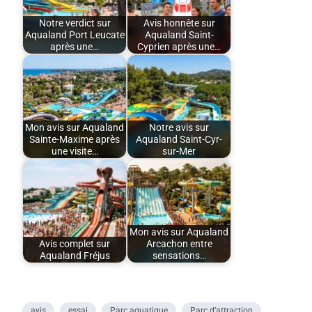
Notre verdict sur
Avis honnête sur
Aqualand Port Leucate
Aqualand Saint-
après une…
Cyprien après une…
Mon avis sur Aqualand
Notre avis sur
Sainte-Maxime après
Aqualand Saint-Cyr-
une visite…
sur-Mer
Mon avis sur Aqualand
Avis complet sur
Arcachon entre
Aqualand Fréjus
sensations…
avis
essai
Parc aquatique
Parc d’attraction