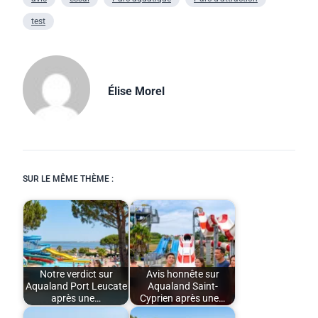
test
Élise Morel
SUR LE MÊME THÈME :
Notre verdict sur
Avis honnête sur
Aqualand Port Leucate
Aqualand Saint-
après une…
Cyprien après une…