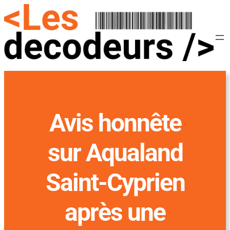
Avis honnête
sur Aqualand
Saint-Cyprien
après une