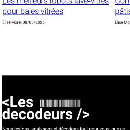
Les meilleurs robots lave‑vitres
Comp
pour baies vitrées
pâti
Élise Morel
08/05/2026
Élise Mo
·
Nous testons, analysons et décodons tout pour vous, que ce