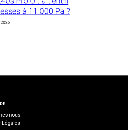
0s Pro Ultra tient-il
esses à 11 000 Pa ?
/2026
IDE
mes nous
 Légales