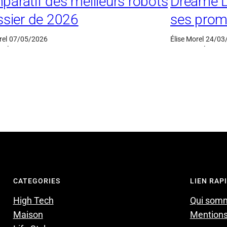
aratif des meilleurs robots
Dreame L4
ssier de 2026
ses prom
rel
07/05/2026
Élise Morel
24/03
·
·
CATEGORIES
LIEN RAP
High Tech
Qui som
Maison
Mentions