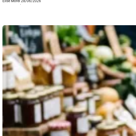
Élise Morel
28/06/2026
·