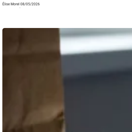
Élise Morel
08/05/2026
·