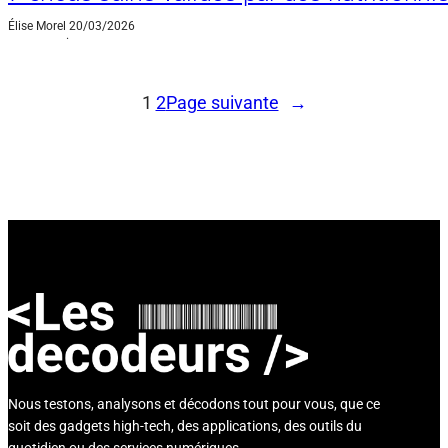
Élise Morel
20/03/2026
·
1
2
Page suivante
→
Nous testons, analysons et décodons tout pour vous, que ce
soit des gadgets high-tech, des applications, des outils du
quotidien ou des services numériques.