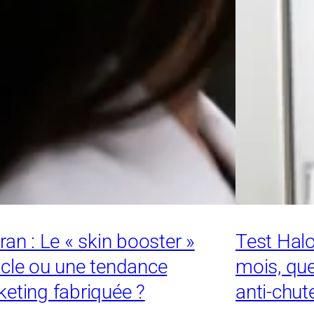
ran : Le « skin booster »
Test Hal
cle ou une tendance
mois, que
eting fabriquée ?
anti-chut