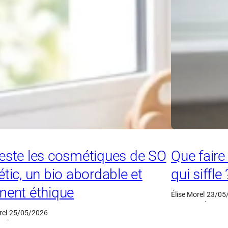
este les cosmétiques de SO
Que faire
étic, un bio abordable et
qui siffle 
ment éthique
Élise Morel
23/05
·
rel
25/05/2026
·