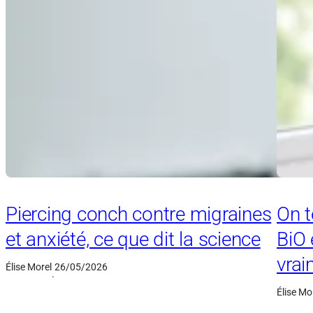
Piercing conch contre migraines
On t
et anxiété, ce que dit la science
BiO 
vrai
Élise Morel
26/05/2026
·
Élise Mo