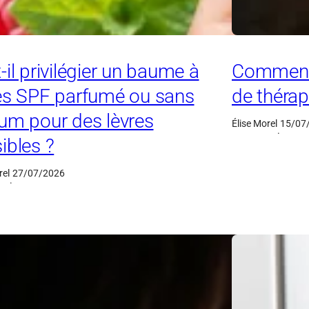
-il privilégier un baume à
Comment 
es SPF parfumé ou sans
de thérap
um pour des lèvres
Élise Morel
15/07
·
ibles ?
rel
27/07/2026
·