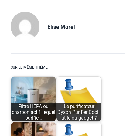
Élise Morel
SUR LE MÊME THÈME :
Filtre HEPA ou
Le purificateur
charbon actif, lequel
Dyson Purifier Cool :
purifie…
utile ou gadget ?