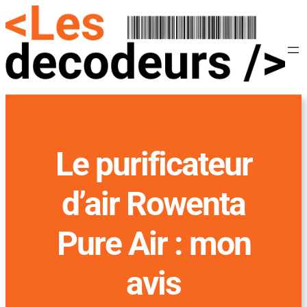
Le purificateur
d’air Rowenta
Pure Air : mon
avis