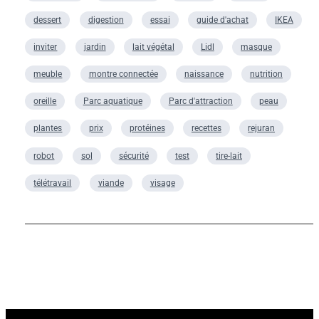
dessert
digestion
essai
guide d'achat
IKEA
inviter
jardin
lait végétal
Lidl
masque
meuble
montre connectée
naissance
nutrition
oreille
Parc aquatique
Parc d'attraction
peau
plantes
prix
protéines
recettes
rejuran
robot
sol
sécurité
test
tire-lait
télétravail
viande
visage