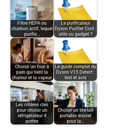
Filtre HEPA ou
Le purificateur
charbon actif, lequel
Dyson Purifier Cool :
purifie…
utile ou gadget ?
Choisir un four à
Le guide complet du
pain qui tient la
Dyson V15 Detect :
chaleur et la vapeur
test et avis
Les critères clés
pour choisir un
Choisir un tire-lait
réfrigérateur 4
portable discret
portes
pour la…