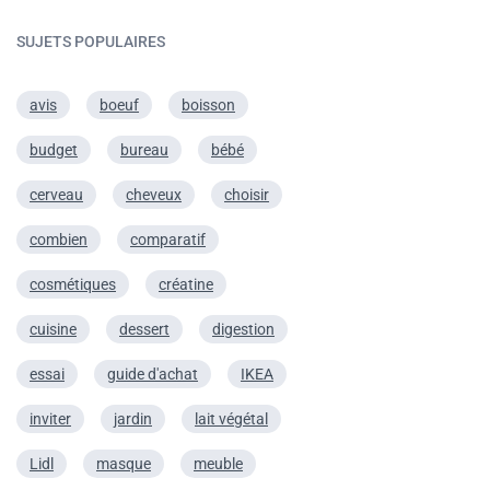
SUJETS POPULAIRES
avis
boeuf
boisson
budget
bureau
bébé
cerveau
cheveux
choisir
combien
comparatif
cosmétiques
créatine
cuisine
dessert
digestion
essai
guide d'achat
IKEA
inviter
jardin
lait végétal
Lidl
masque
meuble