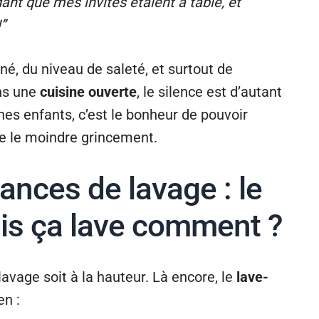
dant que mes invités étaient à table, et
”
é, du niveau de saleté, et surtout de
ans une
cuisine ouverte
, le silence est d’autant
nes enfants, c’est le bonheur de pouvoir
re le moindre grincement.
nces de lavage : le
mais ça lave comment ?
 lavage soit à la hauteur. Là encore, le
lave-
en :