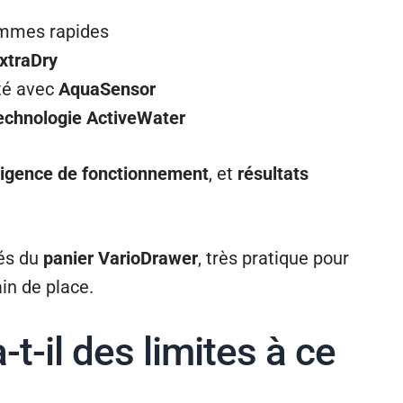
ammes rapides
xtraDry
té avec
AquaSensor
echnologie ActiveWater
lligence de fonctionnement
, et
résultats
pés du
panier VarioDrawer
, très pratique pour
ain de place.
-t-il des limites à ce