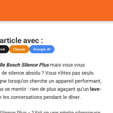
rticle avec :
rok
Claude
Google AI
lle Bosch Silence Plus
mais vous vous
de silence absolu ? Vous n’êtes pas seuls.
igne lorsqu’on cherche un appareil performant,
as se mentir : rien de plus agaçant qu’un
lave-
e les conversations pendant le dîner.
ilence Plus » ? Est-ce une pépite silencieuse