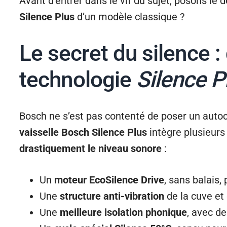
Avant d’entrer dans le vif du sujet, posons le d
Silence Plus
d’un modèle classique ?
Le secret du silence :
technologie
Silence P
Bosch ne s’est pas contenté de poser un autoc
vaisselle Bosch Silence Plus
intègre plusieurs
drastiquement le niveau sonore
:
Un
moteur EcoSilence Drive
, sans balais,
Une
structure anti-vibration
de la cuve et
Une
meilleure isolation phonique
, avec d