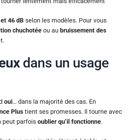
r tourner lentement mais efficacement
 et 46 dB
selon les modèles. Pour vous
tion chuchotée
ou au
bruissement des
t.
ieux
dans un usage
nd
oui
… dans la majorité des cas. En
ence Plus
tient ses promesses. Il tourne avec
n peut parfois
oublier qu’il fonctionne
.