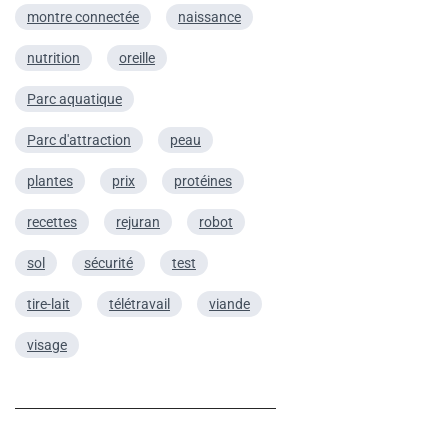
montre connectée
naissance
nutrition
oreille
Parc aquatique
Parc d'attraction
peau
plantes
prix
protéines
recettes
rejuran
robot
sol
sécurité
test
tire-lait
télétravail
viande
visage