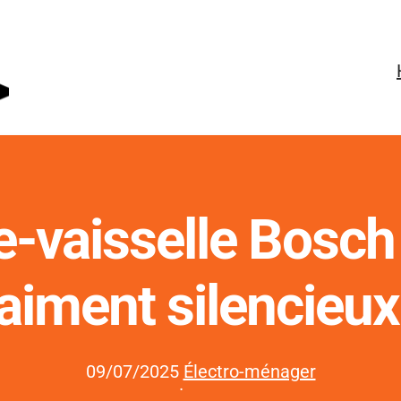
ve-vaisselle Bosch
raiment silencieux
09/07/2025
Électro-ménager
·