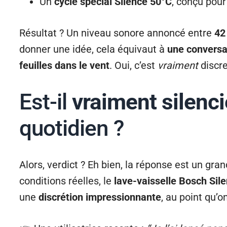
Un
cycle spécial Silence 50°C
, conçu pou
Résultat ? Un niveau sonore annoncé entre
42
donner une idée, cela équivaut à
une conversa
feuilles dans le vent
. Oui, c’est
vraiment
discre
Est-il
vraiment silenc
quotidien ?
Alors, verdict ? Eh bien, la réponse est un gra
conditions réelles, le
lave-vaisselle Bosch Sil
une
discrétion impressionnante
, au point qu’o