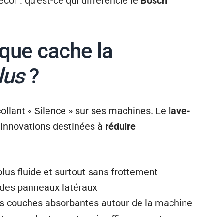
écor : qu’est-ce qui différencie le
Bosch
 que cache la
lus
?
ollant « Silence » sur ses machines. Le
lave-
 innovations destinées à
réduire
 plus fluide et surtout sans frottement
 des panneaux latéraux
es couches absorbantes autour de la machine