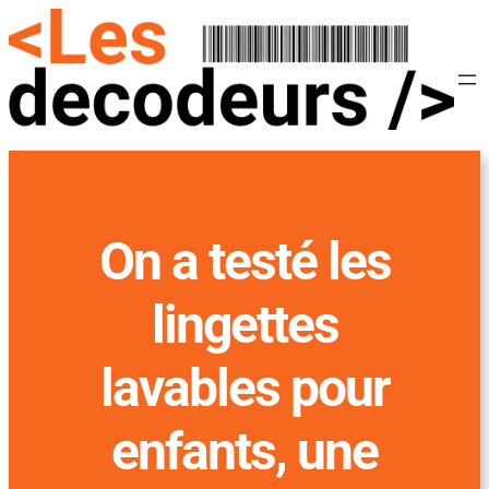
On a testé les
lingettes
lavables pour
enfants, une