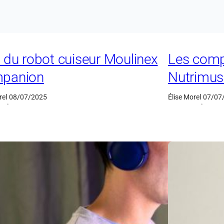
 du robot cuiseur Moulinex
Les comp
panion
Nutrimusc
rel
08/07/2025
Élise Morel
07/07
·
·