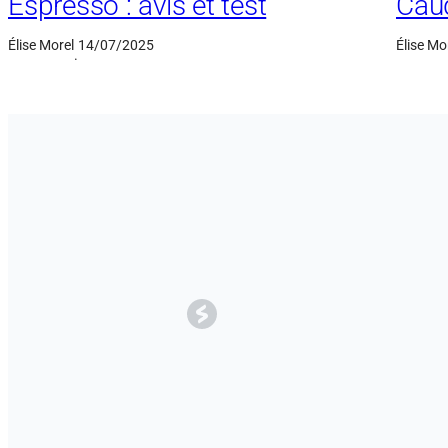
Espresso : avis et test
Caud
Élise Morel
14/07/2025
Élise Mo
·