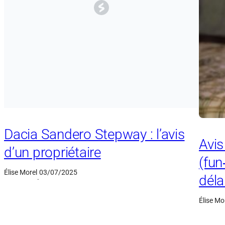
Dacia Sandero Stepway : l’avis
Avi
d’un propriétaire
(fun
Élise Morel
03/07/2025
déla
·
Élise Mo