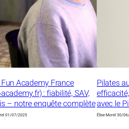
s Fun Academy France
Pilates a
‑academy.fr) : fiabilité, SAV,
efficacit
is – notre enquête complète
avec le P
rel
01/07/2025
Élise Morel
30/06
·
·