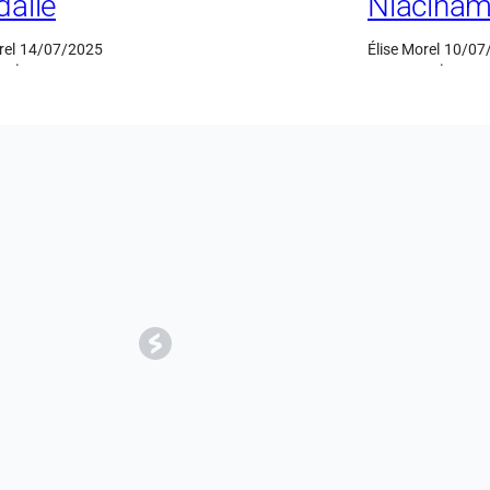
alie
Niacinam
rel
14/07/2025
Élise Morel
10/07
·
·