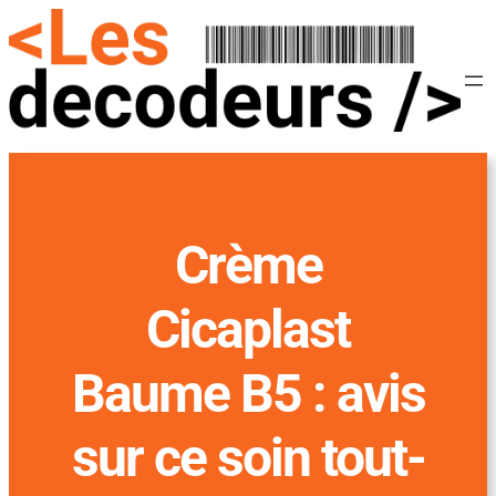
Crème
Cicaplast
Baume B5 : avis
sur ce soin tout-