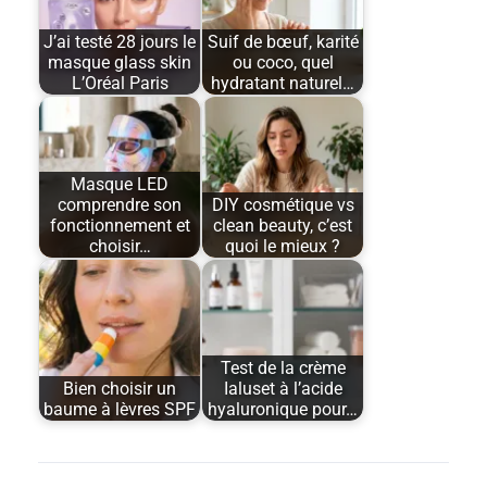
J’ai testé 28 jours le
Suif de bœuf, karité
masque glass skin
ou coco, quel
L’Oréal Paris
hydratant naturel…
Masque LED
comprendre son
DIY cosmétique vs
fonctionnement et
clean beauty, c’est
choisir…
quoi le mieux ?
Test de la crème
Bien choisir un
Ialuset à l’acide
baume à lèvres SPF
hyaluronique pour…