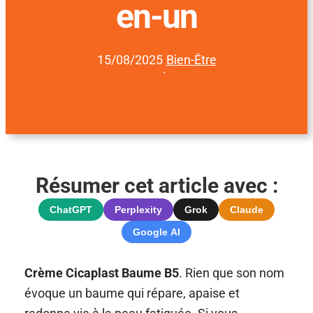
en-un
15/08/2025
Bien-Être
·
Résumer cet article avec :
ChatGPT
Perplexity
Grok
Claude
Google AI
Crème Cicaplast Baume B5
. Rien que son nom
évoque un baume qui répare, apaise et