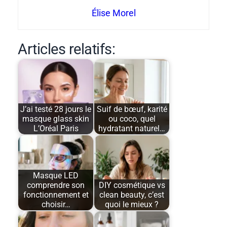
Élise Morel
Articles relatifs:
J’ai testé 28 jours le
Suif de bœuf, karité
masque glass skin
ou coco, quel
L’Oréal Paris
hydratant naturel…
Masque LED
comprendre son
DIY cosmétique vs
fonctionnement et
clean beauty, c’est
choisir…
quoi le mieux ?