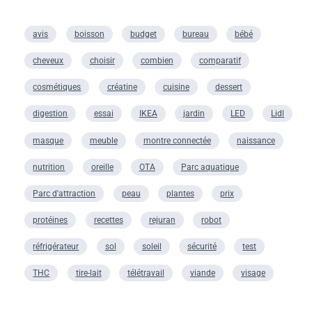
avis
boisson
budget
bureau
bébé
cheveux
choisir
combien
comparatif
cosmétiques
créatine
cuisine
dessert
digestion
essai
IKEA
jardin
LED
Lidl
masque
meuble
montre connectée
naissance
nutrition
oreille
OTA
Parc aquatique
Parc d'attraction
peau
plantes
prix
protéines
recettes
rejuran
robot
réfrigérateur
sol
soleil
sécurité
test
THC
tire-lait
télétravail
viande
visage