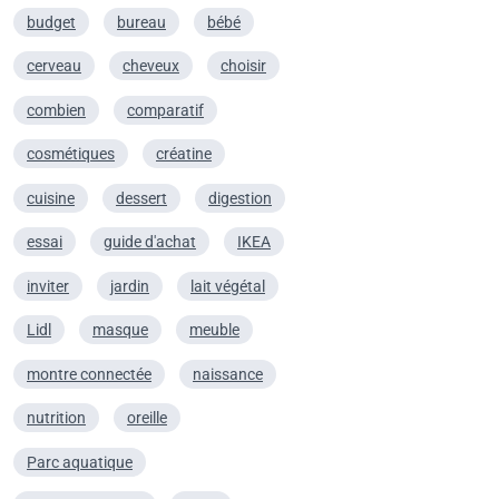
budget
bureau
bébé
cerveau
cheveux
choisir
combien
comparatif
cosmétiques
créatine
cuisine
dessert
digestion
essai
guide d'achat
IKEA
inviter
jardin
lait végétal
Lidl
masque
meuble
montre connectée
naissance
nutrition
oreille
Parc aquatique