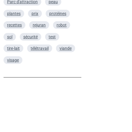
Parc d'attraction
peau
plantes
prix
protéines
recettes
rejuran
robot
sol
sécurité
test
tire-lait
télétravail
viande
visage