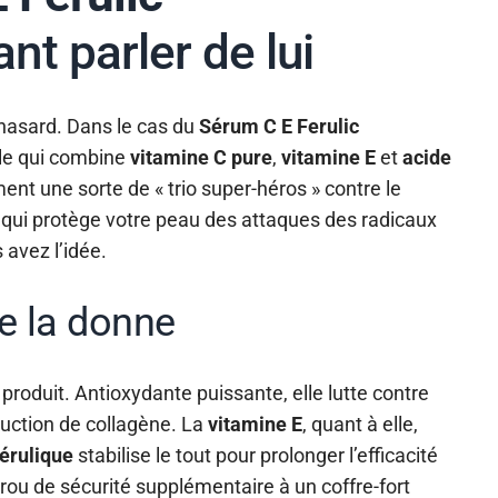
ant parler de lui
r hasard. Dans le cas du
Sérum C E Ferulic
ule qui combine
vitamine C pure
,
vitamine E
et
acide
ment une sorte de « trio super-héros » contre le
e qui protège votre peau des attaques des radicaux
s avez l’idée.
ge la donne
 produit. Antioxydante puissante, elle lutte contre
duction de collagène. La
vitamine E
, quant à elle,
férulique
stabilise le tout pour prolonger l’efficacité
rou de sécurité supplémentaire à un coffre-fort