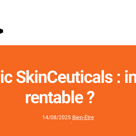
ic SkinCeuticals : 
rentable ?
14/08/2025
Bien-Être
·