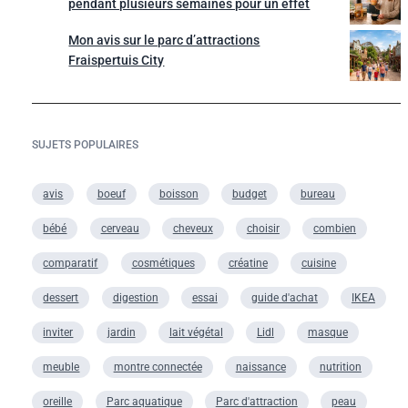
pendant plusieurs semaines pour un effet
Mon avis sur le parc d’attractions
Fraispertuis City
SUJETS POPULAIRES
avis
boeuf
boisson
budget
bureau
bébé
cerveau
cheveux
choisir
combien
comparatif
cosmétiques
créatine
cuisine
dessert
digestion
essai
guide d'achat
IKEA
inviter
jardin
lait végétal
Lidl
masque
meuble
montre connectée
naissance
nutrition
oreille
Parc aquatique
Parc d'attraction
peau