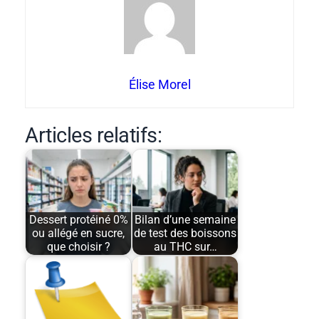
Élise Morel
Articles relatifs:
Dessert protéiné 0%
Bilan d’une semaine
ou allégé en sucre,
de test des boissons
que choisir ?
au THC sur…