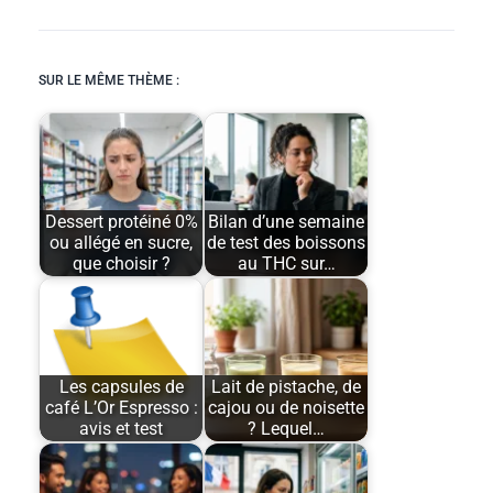
SUR LE MÊME THÈME :
Dessert protéiné 0%
Bilan d’une semaine
ou allégé en sucre,
de test des boissons
que choisir ?
au THC sur…
Les capsules de
Lait de pistache, de
café L’Or Espresso :
cajou ou de noisette
avis et test
? Lequel…