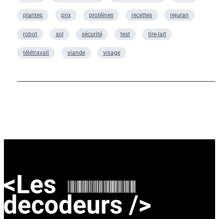
plantes
prix
protéines
recettes
rejuran
robot
sol
sécurité
test
tire-lait
télétravail
viande
visage