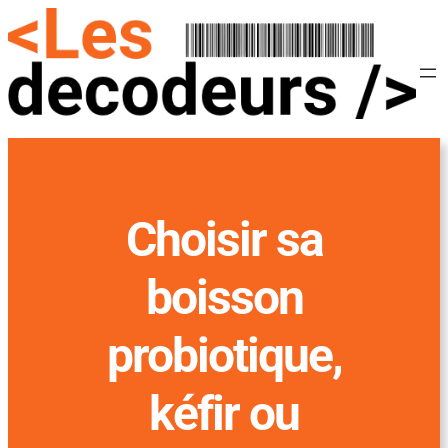
Choisir sa
boisson
probiotique,
kéfir ou