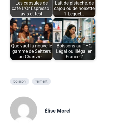
Les capsules de
Lait de pistache, de
café L’Or Espresso :
cajou ou de noisette
avis et test
? Lequel…
Que vaut la nouvelle
Boissons au THC,
gamme de Seltzers
Légal ou Illégal en
au Chanvre…
France ?
boisson
ferment
Élise Morel