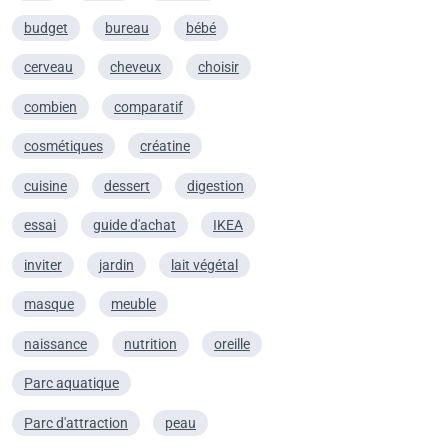
budget
bureau
bébé
cerveau
cheveux
choisir
combien
comparatif
cosmétiques
créatine
cuisine
dessert
digestion
essai
guide d'achat
IKEA
inviter
jardin
lait végétal
masque
meuble
naissance
nutrition
oreille
Parc aquatique
Parc d'attraction
peau