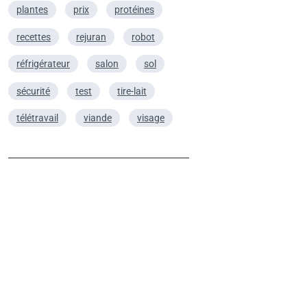
plantes
prix
protéines
recettes
rejuran
robot
réfrigérateur
salon
sol
sécurité
test
tire-lait
télétravail
viande
visage