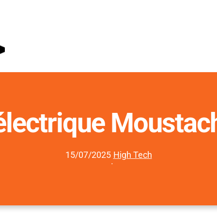
 électrique Moustac
15/07/2025
High Tech
·