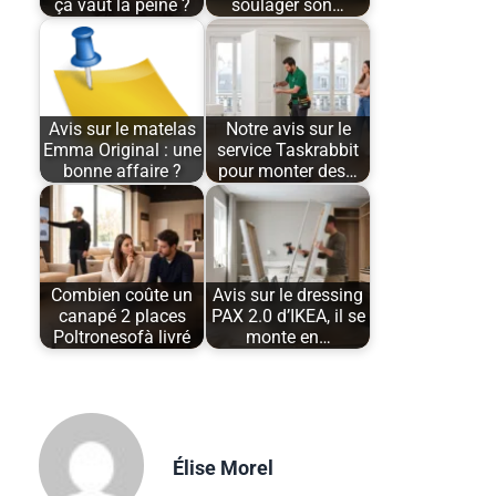
ça vaut la peine ?
soulager son…
Avis sur le matelas
Notre avis sur le
Emma Original : une
service Taskrabbit
bonne affaire ?
pour monter des…
Combien coûte un
Avis sur le dressing
canapé 2 places
PAX 2.0 d’IKEA, il se
Poltronesofà livré
monte en…
Élise Morel