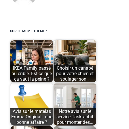
SUR LE MÊME THÈME :
IKEA Family passé
Choisir un canapé
au crible. Est-ce que
pour votre chien et
ça vaut la peine ?
soulager son…
Avis sur le matelas
Notre avis sur le
Emma Original : une
service Taskrabbit
bonne affaire ?
pour monter des…