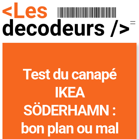
Test du canapé
IKEA
SÖDERHAMN :
bon plan ou mal