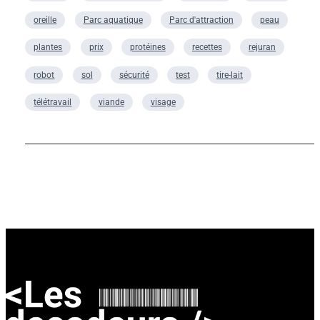
oreille
Parc aquatique
Parc d'attraction
peau
plantes
prix
protéines
recettes
rejuran
robot
sol
sécurité
test
tire-lait
télétravail
viande
visage