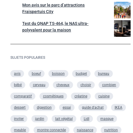
Mon avis sur le parc d’attractions
Fraispertuis City
Test du QNAP TS-464, le NAS ultra-
polyvalent pour la maison
SUJETS POPULAIRES
avis
boeuf
boisson
budget
bureau
bébé
cerveau
cheveux
choisir
combien
comparatif
cosmétiques
créatine
cuisine
dessert
digestion
essai
guide d'achat
IKEA
inviter
jardin
lait végétal
Lidl
masque
meuble
montre connectée
naissance
nutrition