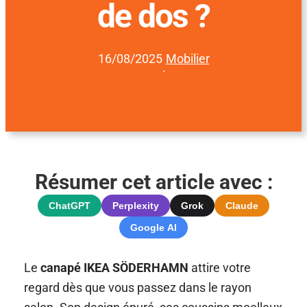
de dos ?
16/08/2025
Mobilier
·
Résumer cet article avec :
ChatGPT
Perplexity
Grok
Claude
Google AI
Le
canapé IKEA SÖDERHAMN
attire votre
regard dès que vous passez dans le rayon