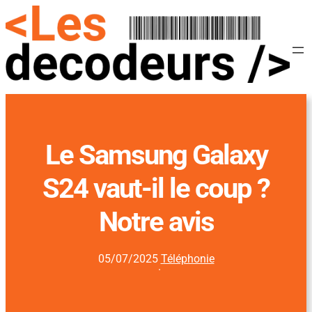
Le Samsung Galaxy
S24 vaut-il le coup ?
Notre avis
05/07/2025
Téléphonie
·