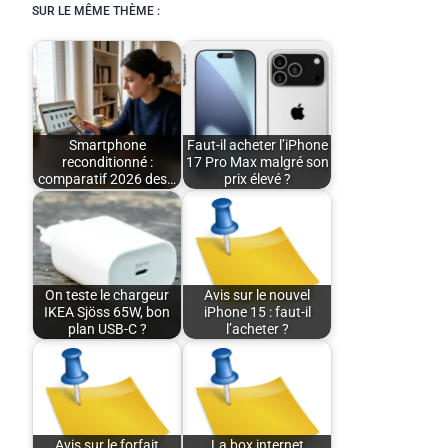
SUR LE MÊME THÈME :
Smartphone
Faut-il acheter l’iPhone
reconditionné :
17 Pro Max malgré son
comparatif 2026 des…
prix élevé ?
On teste le chargeur
Avis sur le nouvel
IKEA Sjöss 65W, bon
iPhone 15 : faut-il
plan USB-C ?
l’acheter ?
Avis sur le forfait
La box internet