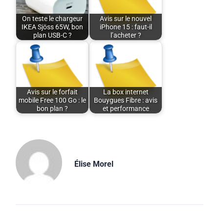
On teste le chargeur
Avis sur le nouvel
IKEA Sjöss 65W, bon
iPhone 15 : faut-il
plan USB-C ?
l’acheter ?
Avis sur le forfait
La box internet
mobile Free 100 Go : le
Bouygues Fibre : avis
bon plan ?
et performance
Élise Morel