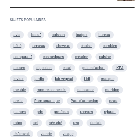
SUJETS POPULAIRES
avis
boeuf
boisson
budget
bureau
bébé
cerveau
cheveux
choisir
combien
comparatif
cosmétiques
créatine
cuisine
dessert
digestion
essai
guide d'achat
IKEA
inviter
jardin
lait végétal
Lidl
masque
meuble
montre connectée
naissance
nutrition
oreille
Parc aquatique
Parc d'attraction
peau
plantes
prix
protéines
recettes
rejuran
robot
sol
sécurité
test
tire-lait
télétravail
viande
visage