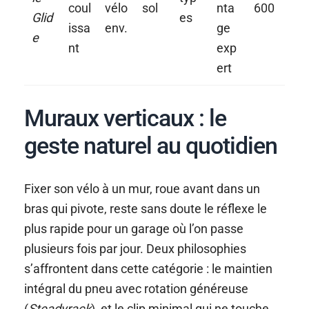
coul
vélo
sol
nta
600
Glid
es
issa
env.
ge
e
nt
exp
ert
Muraux verticaux : le
geste naturel au quotidien
Fixer son vélo à un mur, roue avant dans un
bras qui pivote, reste sans doute le réflexe le
plus rapide pour un garage où l’on passe
plusieurs fois par jour. Deux philosophies
s’affrontent dans cette catégorie : le maintien
intégral du pneu avec rotation généreuse
(
Steadyrack
), et le clip minimal qui ne touche