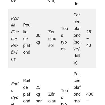
he
cm)
de
Per
Pou
cée
lie
Pou
Tou
plaf
Fisc
lie
Zér
25
30
s
ond
her
de
o au
–
kg
typ
(soli
Pro
plaf
sol
40
es
ve/
fiPl
ond
dall
us
e)
Per
Rail
cée
Sari
de
25
plaf
s
Tou
plaf
kg
Zér
ond,
400
Cyc
s
ond
par
o au
mo
–
le
typ