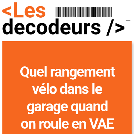
Quel rangement
vélo dans le
garage quand
on roule en VAE