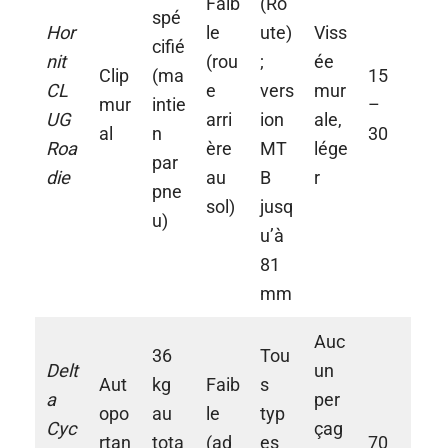
Faib
(Ro
spé
Hor
le
ute)
Viss
cifié
nit
(rou
;
ée
Clip
(ma
15
CL
e
vers
mur
mur
intie
–
UG
arri
ion
ale,
al
n
30
Roa
ère
MT
lége
par
die
au
B
r
pne
sol)
jusq
u)
u’à
81
mm
Auc
36
Tou
Delt
un
Aut
kg
Faib
s
a
per
opo
au
le
typ
Cyc
çag
rtan
tota
(ad
es
70