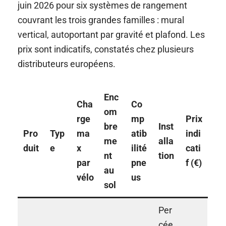
juin 2026 pour six systèmes de rangement
couvrant les trois grandes familles : mural
vertical, autoportant par gravité et plafond. Les
prix sont indicatifs, constatés chez plusieurs
distributeurs européens.
Enc
Cha
Co
om
rge
mp
Prix
bre
Inst
Pro
Typ
ma
atib
indi
me
alla
duit
e
x
ilité
cati
nt
tion
par
pne
f (€)
au
vélo
us
sol
Per
cée