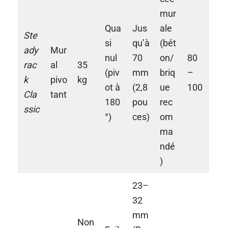
mur
Qua
Jus
ale
Ste
si
qu’à
(bét
ady
Mur
nul
70
on/
80
rac
al
35
(piv
mm
briq
–
k
pivo
kg
ot à
(2,8
ue
100
Cla
tant
180
pou
rec
ssic
°)
ces)
om
ma
ndé
)
23–
32
mm
Non