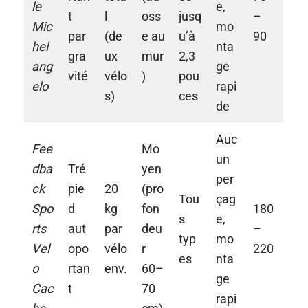
le
e,
t
l
oss
jusq
–
Mic
mo
par
(de
e au
u’à
90
hel
nta
gra
ux
mur
2,3
ang
ge
vité
vélo
)
pou
elo
rapi
s)
ces
de
Auc
Fee
Mo
un
dba
Tré
yen
per
ck
pie
20
(pro
Tou
çag
Spo
d
kg
fon
180
s
e,
rts
aut
par
deu
–
typ
mo
Vel
opo
vélo
r
220
es
nta
o
rtan
env.
60–
ge
Cac
t
70
rapi