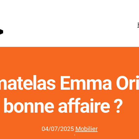
 matelas Emma Ori
bonne affaire ?
04/07/2025
Mobilier
·