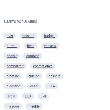
SUJETS POPULAIRES
avis
boisson
budget
bureau
bébé
cheveux
choisir
combien
comparatif
cosmétiques
créatine
cuisine
dessert
digestion
essai
IKEA
jardin
LED
Lidl
masque
meuble