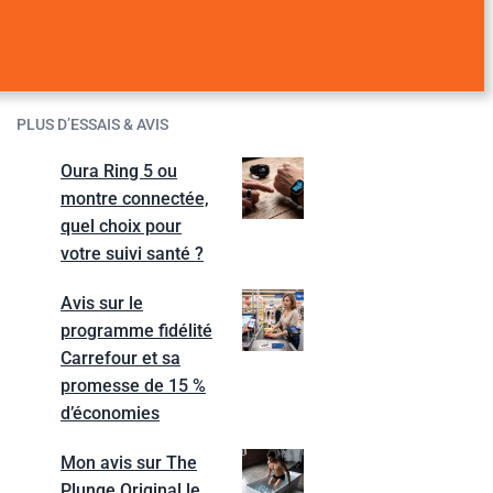
PLUS D’ESSAIS & AVIS
Oura Ring 5 ou
montre connectée,
quel choix pour
votre suivi santé ?
Avis sur le
programme fidélité
Carrefour et sa
promesse de 15 %
d’économies
Mon avis sur The
Plunge Original le