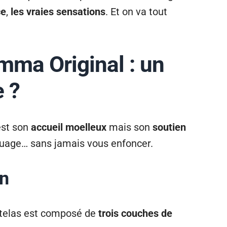
ce
,
les vraies sensations
. Et on va tout
mma Original : un
 ?
’est son
accueil moelleux
mais son
soutien
nuage… sans jamais vous enfoncer.
en
atelas est composé de
trois couches de