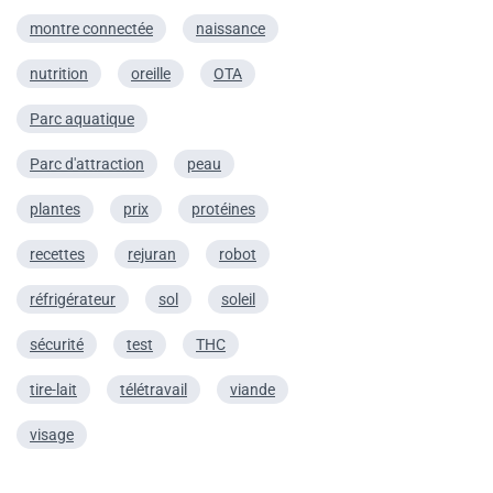
montre connectée
naissance
nutrition
oreille
OTA
Parc aquatique
Parc d'attraction
peau
plantes
prix
protéines
recettes
rejuran
robot
réfrigérateur
sol
soleil
sécurité
test
THC
tire-lait
télétravail
viande
visage